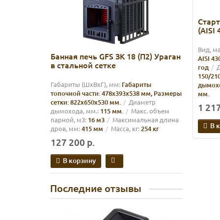
Старт
(AISI
Вид, м
Банная печь GFS ЗК 18 (П2) Ураган
AISI 43
в стальной сетке
год
Д
150/21
Габариты (ШхВхГ), мм:
Габариты
дымох
топочной части: 478х393х538 мм, Размеры
мм.
сетки: 822х650х530 мм.
Диаметр
1 217
дымохода, мм.:
115 мм.
Макс. объем
парной, м3:
16 м3
Максимальная длина
В 
дров, мм:
415 мм
Масса, кг:
254 кг
127 200 р.
В корзину
Последние отзывы