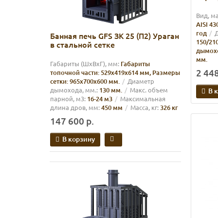
Вид, м
AISI 43
год
Д
Банная печь GFS ЗК 25 (П2) Ураган
150/21
в стальной сетке
дымох
мм.
Габариты (ШхВхГ), мм:
Габариты
2 448
топочной части: 529х419х614 мм, Размеры
сетки: 965х700х600 мм.
Диаметр
дымохода, мм.:
130 мм.
Макс. объем
В 
парной, м3:
16-24 м3
Максимальная
длина дров, мм:
450 мм
Масса, кг:
326 кг
147 600 р.
В корзину