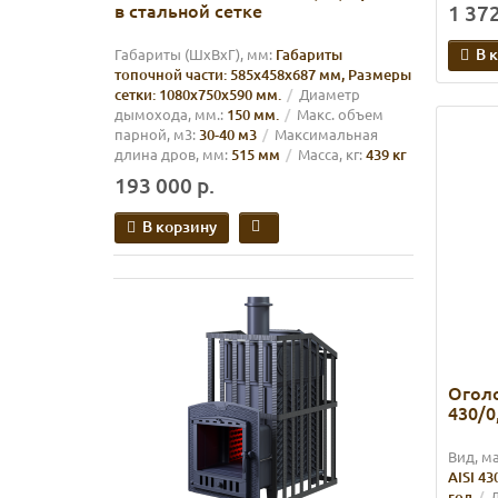
в стальной сетке
1 372
В 
Габариты (ШхВхГ), мм:
Габариты
топочной части: 585х458х687 мм, Размеры
сетки: 1080х750х590 мм.
Диаметр
дымохода, мм.:
150 мм.
Макс. объем
парной, м3:
30-40 м3
Максимальная
длина дров, мм:
515 мм
Масса, кг:
439 кг
193 000 р.
В корзину
Оголо
430/0
Вид, м
AISI 43
год
Д