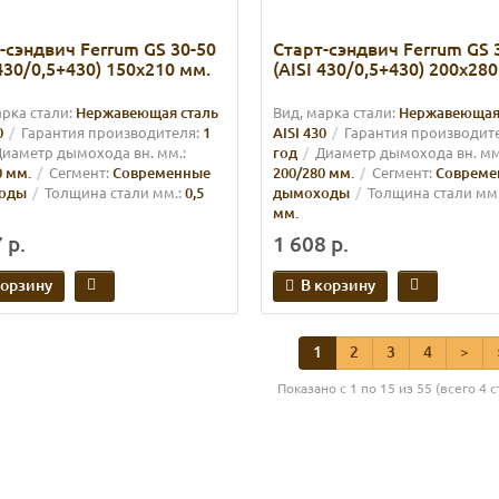
-сэндвич Ferrum GS 30-50
Старт-сэндвич Ferrum GS 
 430/0,5+430) 150х210 мм.
(AISI 430/0,5+430) 200х280
арка стали:
Нержавеющая сталь
Вид, марка стали:
Нержавеющая
0
Гарантия производителя:
1
AISI 430
Гарантия производит
иаметр дымохода вн. мм.:
год
Диаметр дымохода вн. мм
0 мм.
Сегмент:
Современные
200/280 мм.
Сегмент:
Совреме
оды
Толщина стали мм.:
0,5
дымоходы
Толщина стали мм.
мм.
 р.
1 608 р.
корзину
В корзину
1
2
3
4
>
Показано с 1 по 15 из 55 (всего 4 