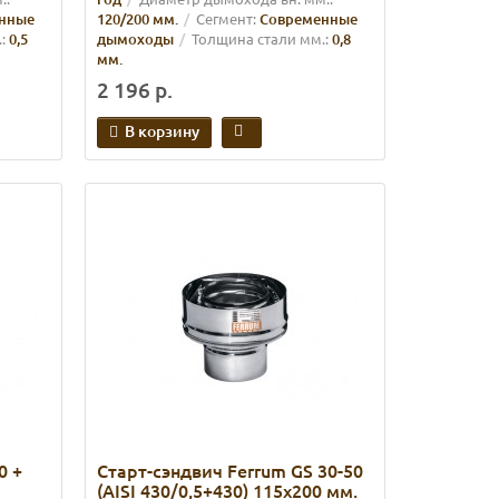
нные
120/200 мм.
Сегмент:
Современные
:
0,5
дымоходы
Толщина стали мм.:
0,8
мм.
2 196 р.
В корзину
0 +
Старт-сэндвич Ferrum GS 30-50
(AISI 430/0,5+430) 115х200 мм.