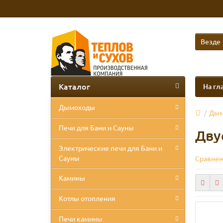
Везде
Каталог
На гл
Дымоходы
Дым
Печи для Бани и Сауны
Дву
Электрические печи для Бани и
Сауны
Сравнен
Камины
Котлы отопления
Печи камины