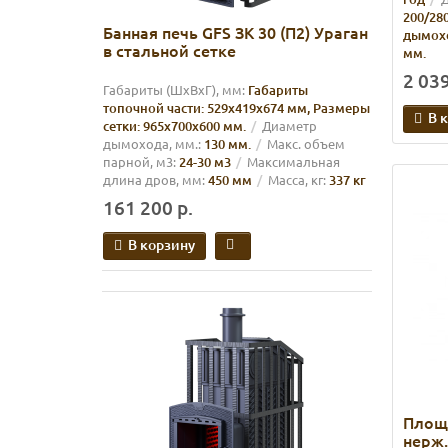
200/28
Банная печь GFS ЗК 30 (П2) Ураган
дымох
в стальной сетке
мм.
2 039
Габариты (ШхВхГ), мм:
Габариты
топочной части: 529х419х674 мм, Размеры
В 
сетки: 965х700х600 мм.
Диаметр
дымохода, мм.:
130 мм.
Макс. объем
парной, м3:
24-30 м3
Максимальная
длина дров, мм:
450 мм
Масса, кг:
337 кг
161 200 р.
В корзину
Площа
нерж.