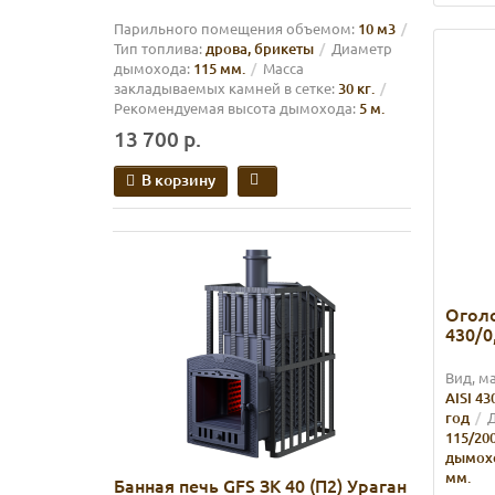
Парильного помещения объемом:
10 м3
Тип топлива:
дрова, брикеты
Диаметр
дымохода:
115 мм.
Масса
закладываемых камней в сетке:
30 кг.
Рекомендуемая высота дымохода:
5 м.
13 700 р.
В корзину
Оголо
430/0
Вид, м
AISI 43
год
Д
115/20
дымох
мм.
Банная печь GFS ЗК 40 (П2) Ураган