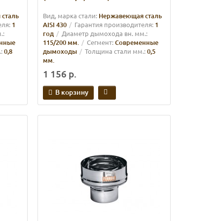
 сталь
Вид, марка стали:
Нержавеющая сталь
еля:
1
AISI 430
Гарантия производителя:
1
.:
год
Диаметр дымохода вн. мм.:
нные
115/200 мм.
Сегмент:
Современные
:
0,8
дымоходы
Толщина стали мм.:
0,5
мм.
1 156 р.
В корзину