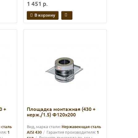
1 451 р.
В корзину
0 +
Площадка монтажная (430 +
нерж./1.5) Ф120х200
 сталь
Вид, марка стали:
Нержавеющая сталь
еля:
1
AISI 430
Гарантия производителя:
1
.:
год
Диаметр дымохода вн. мм.: