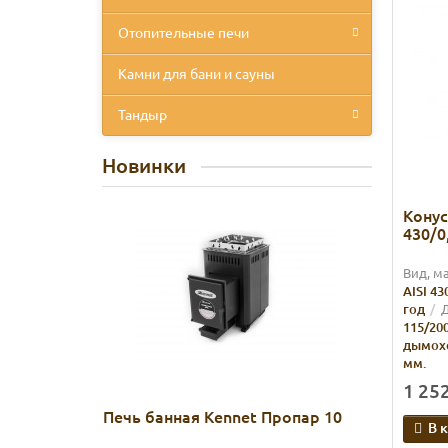
Отопительные печи
Камни для бани и сауны
Тандыр
Новинки
Конус
430/0
Вид, м
AISI 43
год
Д
115/20
дымох
мм.
1 252
Печь банная Kennet Пропар 10
В 