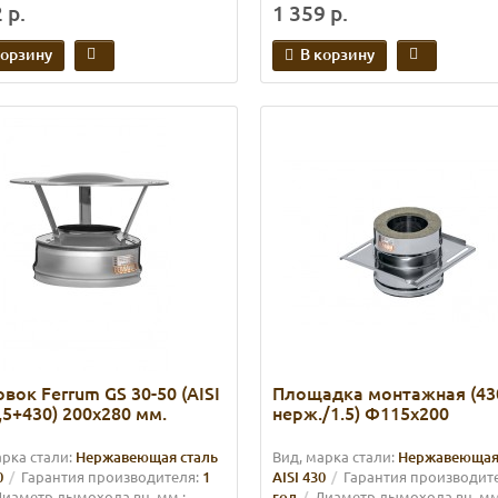
 р.
1 359 р.
корзину
В корзину
вок Ferrum GS 30-50 (AISI
Площадка монтажная (43
,5+430) 200х280 мм.
нерж./1.5) Ф115х200
арка стали:
Нержавеющая сталь
Вид, марка стали:
Нержавеющая
0
Гарантия производителя:
1
AISI 430
Гарантия производит
иаметр дымохода вн. мм.:
год
Диаметр дымохода вн. мм