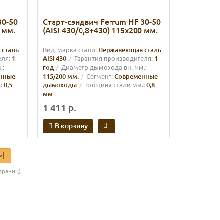
30-50
Старт-сэндвич Ferrum HF 30-50
 мм.
(AISI 430/0,8+430) 115х200 мм.
 сталь
Вид, марка стали:
Нержавеющая сталь
еля:
1
AISI 430
Гарантия производителя:
1
.:
год
Диаметр дымохода вн. мм.:
нные
115/200 мм.
Сегмент:
Современные
:
0,5
дымоходы
Толщина стали мм.:
0,8
мм.
1 411 р.
В корзину
>|
страниц)