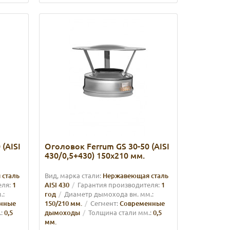
(AISI
Оголовок Ferrum GS 30-50 (AISI
430/0,5+430) 150х210 мм.
 сталь
Вид, марка стали:
Нержавеющая сталь
еля:
1
AISI 430
Гарантия производителя:
1
.:
год
Диаметр дымохода вн. мм.:
нные
150/210 мм.
Сегмент:
Современные
:
0,5
дымоходы
Толщина стали мм.:
0,5
мм.