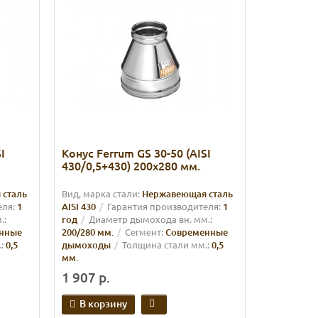
I
Конус Ferrum GS 30-50 (AISI
430/0,5+430) 200х280 мм.
 сталь
Вид, марка стали:
Нержавеющая сталь
еля:
1
AISI 430
Гарантия производителя:
1
.:
год
Диаметр дымохода вн. мм.:
нные
200/280 мм.
Сегмент:
Современные
:
0,5
дымоходы
Толщина стали мм.:
0,5
мм.
1 907 р.
В корзину