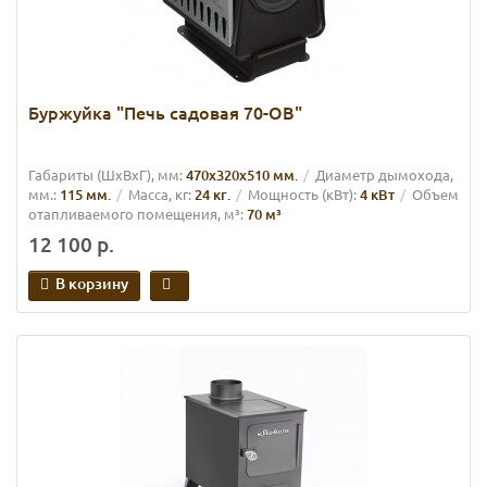
Буржуйка "Печь садовая 70-ОВ"
Габариты (ШхВхГ), мм:
470х320х510 мм.
Диаметр дымохода,
мм.:
115 мм.
Масса, кг:
24 кг.
Мощность (кВт):
4 кВт
Объем
отапливаемого помещения, м³:
70 м³
12 100 р.
В корзину