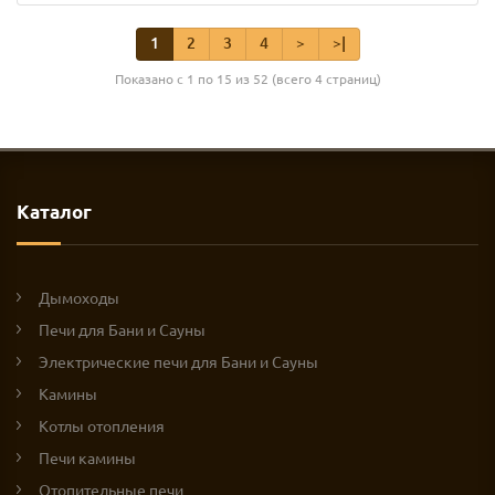
1
2
3
4
>
>|
Показано с 1 по 15 из 52 (всего 4 страниц)
Каталог
Дымоходы
Печи для Бани и Сауны
Электрические печи для Бани и Сауны
Камины
Котлы отопления
Печи камины
Отопительные печи