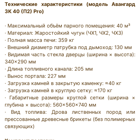
Технические характеристики (модель Авангард 
ЗК 40 (П2) Pro)
· Максимальный объём парного помещения: 40 м³

· Материал: Жаростойкий чугун (ЧХ1, ЧХ2, ЧХ3)

· Полная масса печи: 359 кг

· Внешний диаметр патрубка под дымоход: 130 мм

· Видимая часть стекла дверцы (ширина × высота): 
340×290 мм

· Длина топливного канала: 205 мм

· Вынос портала: 227 мм

· Загрузка камней в закрытую каменку: ≈40 кг

· Загрузка камней в круглую сетку: ≈170 кг

· Габаритные размеры круглой сетки (ширина × 
глубина × высота): 560×560×740 мм

· Вид топлива: Дрова лиственных пород или 
прессованные древесные брикеты (без полимерных 
связующих)
