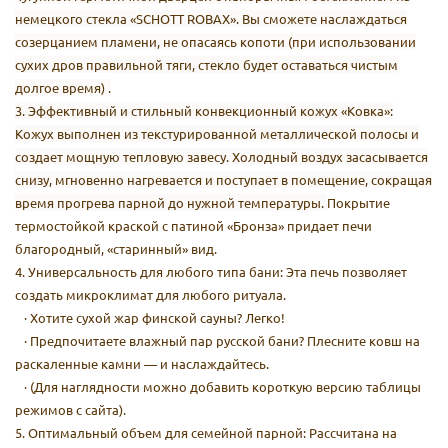
немецкого стекла «SCHOTT ROBAX». Вы сможете наслаждаться
созерцанием пламени, не опасаясь копоти (при использовании
сухих дров правильной тяги, стекло будет оставаться чистым
долгое время) .
3. Эффективный и стильный конвекционный кожух «Ковка»:
Кожух выполнен из текстурированной металлической полосы и
создает мощную тепловую завесу. Холодный воздух засасывается
снизу, мгновенно нагревается и поступает в помещение, сокращая
время прогрева парной до нужной температуры.
Покрытие
термостойкой краской с патиной «Бронза» придает печи
благородный, «старинный» вид.
4. Универсальность для любого типа бани: Эта печь позволяет
создать микроклимат для любого ритуала.
· Хотите сухой жар финской сауны? Легко!
· Предпочитаете влажный пар русской бани? Плесните ковш на
раскаленные камни — и наслаждайтесь.
· (Для наглядности можно добавить короткую версию таблицы
режимов с сайта).
5. Оптимальный объем для семейной парной: Рассчитана на