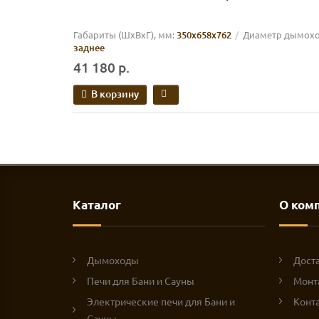
Габариты (ШхВхГ), мм:
350х658х762
Диаметр дымоход
заднее
41 180 р.
В корзину
Каталог
О ком
Дымоходы
Доста
Печи для Бани и Сауны
Монт
Электрические печи для Бани и
Конт
Сауны