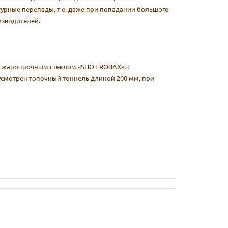
турные перепады, т.е. даже при попадании большого
оизводителей.
 с жаропрочным стеклом «SHOT ROBAX», с
усмотрен топочный тоннель длиной 200 мм, при