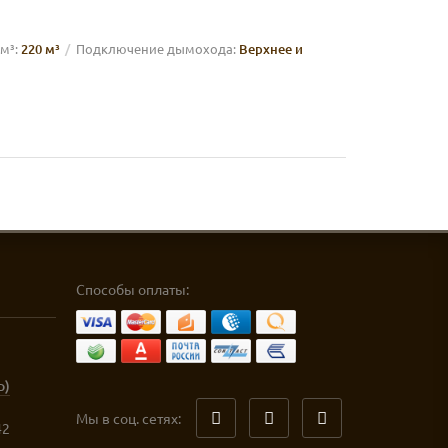
м³:
220 м³
Подключение дымохода:
Верхнее и
Способы оплаты:
p)
Мы в соц. сетях:
42