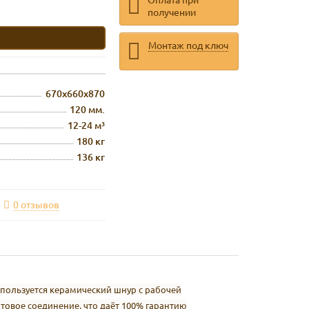
получении
Монтаж под ключ
670х660х870
120 мм.
12-24 м³
180 кг
136 кг
0 отзывов
используется керамический шнур с рабочей
товое соединение, что даёт 100% гарантию