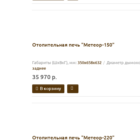
Отопительная печь "Метеор-150"
Габариты (ШхВхГ), мм:
350х658х632
Диаметр дымоход
заднее
35 970 р.
В корзину
Отопительная печь "Метеор-220"