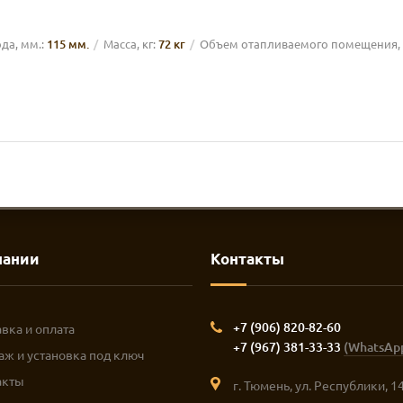
а, мм.:
115 мм.
Масса, кг:
72 кг
Объем отапливаемого помещения, 
пании
Контакты
+7 (906) 820-82-60
вка и оплата
+7 (967) 381-33-33
(WhatsAp
аж и установка под ключ
акты
г. Тюмень, ул. Республики, 1