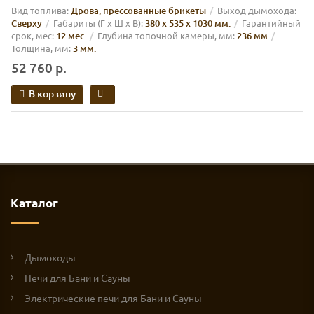
Вид топлива:
Дрова, прессованные брикеты
Выход дымохода:
Сверху
Габариты (Г х Ш х В):
380 х 535 х 1030 мм.
Гарантийный
срок, мес:
12 мес.
Глубина топочной камеры, мм:
236 мм
Толщина, мм:
3 мм.
52 760 р.
В корзину
Каталог
Дымоходы
Печи для Бани и Сауны
Электрические печи для Бани и Сауны