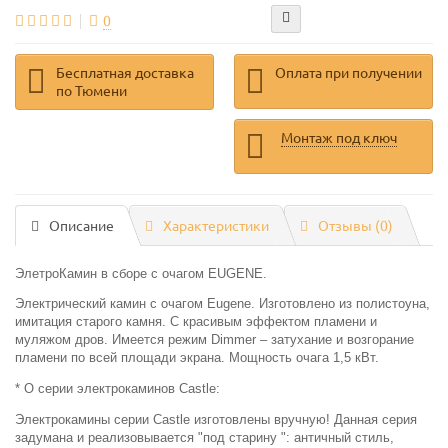
0
Бесплатная доставка
Оплата при получении
по Тюмени
Монтаж под ключ
Описание
Характеристики
Отзывы (0)
Элетро
Камин в сборе с очагом EUGENE.
Электрический камин с очагом Eugene. Изготовлено из полистоуна,
имитация старого камня. С красивым эффектом пламени и
муляжом дров. Имеется режим Dimmer – затухание и возгорание
пламени по всей площади экрана. Мощность очага 1,5 кВт.
* О серии электрокаминов Castle:
Электрокамины серии Castle изготовлены вручную! Данная серия
задумана и реализовывается "под старину ": античный стиль,