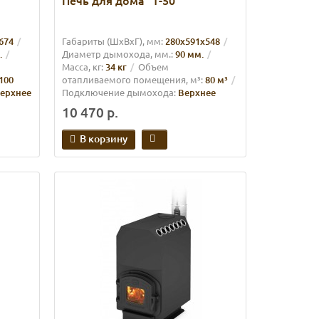
Печь для дома "Т-50"
674
Габариты (ШхВхГ), мм:
280x591x548
.
Диаметр дымохода, мм.:
90 мм.
Масса, кг:
34 кг
Объем
100
отапливаемого помещения, м³:
80 м³
ерхнее
Подключение дымохода:
Верхнее
10 470 р.
В корзину