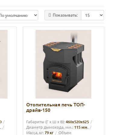
Показывать:
Отопительная печь ТОП-
драйв-150
0
Габариты (Г х Ш х В):
460х520х625
.
Диаметр дымохода, мм.:
115 мм.
Масса, кг:
79 кг
Объем