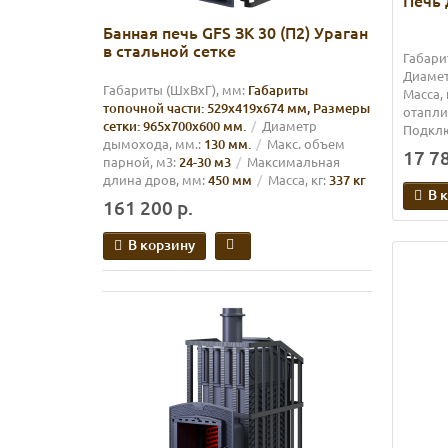
Печь 
Банная печь GFS ЗК 30 (П2) Ураган
в стальной сетке
Габари
Диамет
Габариты (ШхВхГ), мм:
Габариты
Масса, 
топочной части: 529х419х674 мм, Размеры
отапли
сетки: 965х700х600 мм.
Диаметр
Подкл
дымохода, мм.:
130 мм.
Макс. объем
17 78
парной, м3:
24-30 м3
Максимальная
длина дров, мм:
450 мм
Масса, кг:
337 кг
В 
161 200 р.
В корзину