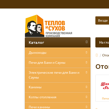
Везде
Каталог
На гл
Дымоходы
Ото
Печи для Бани и Сауны
Ото
Электрические печи для Бани и
Сауны
Камины
Котлы отопления
Печи
Печи камины