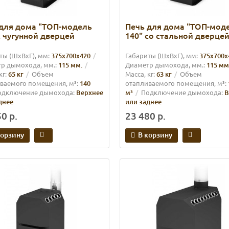
для дома "ТОП-модель
Печь для дома "ТОП-мод
с чугунной дверцей
140" со стальной дверце
ты (ШхВхГ), мм:
375x700х420
Габариты (ШхВхГ), мм:
375x700х
р дымохода, мм.:
115 мм.
Диаметр дымохода, мм.:
115 мм
кг:
65 кг
Объем
Масса, кг:
63 кг
Объем
ваемого помещения, м³:
140
отапливаемого помещения, м³:
одключение дымохода:
Верхнее
м³
Подключение дымохода:
В
днее
или заднее
0 р.
23 480 р.
корзину
В корзину