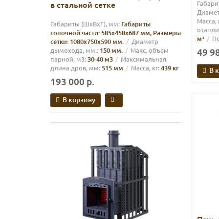
в стальной сетке
Габарит
Диамет
Масса, 
Габариты (ШхВхГ), мм:
Габариты
отапли
топочной части: 585х458х687 мм, Размеры
м³
П
сетки: 1080х750х590 мм.
Диаметр
дымохода, мм.:
150 мм.
Макс. объем
49 98
парной, м3:
30-40 м3
Максимальная
длина дров, мм:
515 мм
Масса, кг:
439 кг
В 
193 000 р.
В корзину