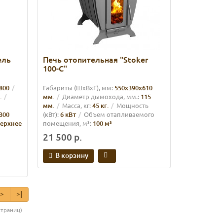
ель
Печь отопительная "Stoker
100-C"
800
Габариты (ШхВхГ), мм:
550х390х610
.
мм.
Диаметр дымохода, мм.:
115
мм.
Масса, кг:
45 кг.
Мощность
300
(кВт):
6 кВт
Объем отапливаемого
ерхнее
помещения, м³:
100 м³
21 500 р.
В корзину
>
>|
страниц)