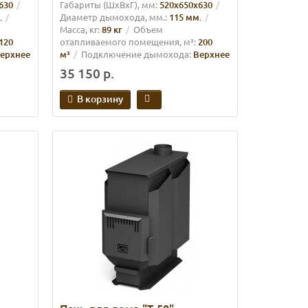
630
Габариты (ШхВхГ), мм:
520х650х630
.
Диаметр дымохода, мм.:
115 мм.
Масса, кг:
89 кг
Объем
120
отапливаемого помещения, м³:
200
ерхнее
м³
Подключение дымохода:
Верхнее
35 150 р.
В корзину