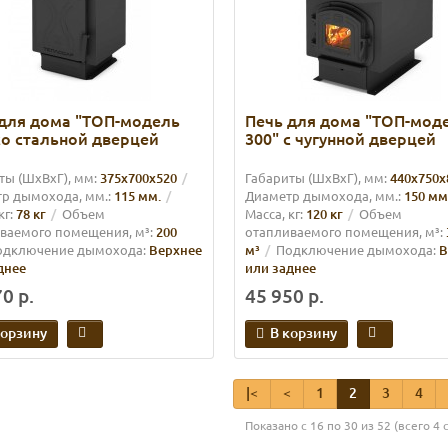
для дома "ТОП-модель
Печь для дома "ТОП-мод
со стальной дверцей
300" с чугунной дверцей
ты (ШхВхГ), мм:
375x700х520
Габариты (ШхВхГ), мм:
440x750х
р дымохода, мм.:
115 мм.
Диаметр дымохода, мм.:
150 мм
кг:
78 кг
Объем
Масса, кг:
120 кг
Объем
ваемого помещения, м³:
200
отапливаемого помещения, м³:
одключение дымохода:
Верхнее
м³
Подключение дымохода:
В
днее
или заднее
0 р.
45 950 р.
корзину
В корзину
|<
<
1
2
3
4
Показано с 16 по 30 из 52 (всего 4 