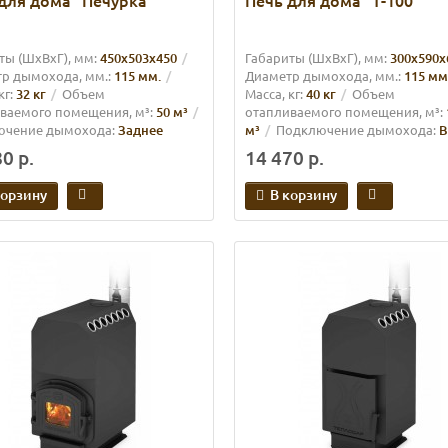
для дома "Печурка"
Печь для дома "Т-100"
ты (ШхВхГ), мм:
450х503x450
Габариты (ШхВхГ), мм:
300х590x
р дымохода, мм.:
115 мм.
Диаметр дымохода, мм.:
115 мм
кг:
32 кг
Объем
Масса, кг:
40 кг
Объем
ваемого помещения, м³:
50 м³
отапливаемого помещения, м³:
ючение дымохода:
Заднее
м³
Подключение дымохода:
В
0 р.
14 470 р.
корзину
В корзину