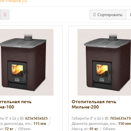
ие товаров (0)
Сортировать:
тельная печь
Отопительная печь
на-100
Мильна-200
ы (Г х Ш х В):
625х565х625
Габариты (Г х Ш х В):
765х635х75
р дымохода, мм.:
115 мм.
Диаметр дымохода, мм.:
150 мм
кг:
72 кг
Объем
Масса, кг:
91 кг
Объем