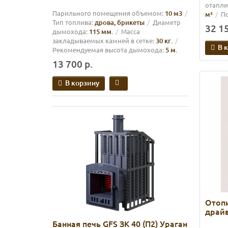
отапли
Парильного помещения объемом:
10 м3
м³
П
Тип топлива:
дрова, брикеты
Диаметр
32 15
дымохода:
115 мм.
Масса
закладываемых камней в сетке:
30 кг.
В 
Рекомендуемая высота дымохода:
5 м.
13 700 р.
В корзину
Отопи
драйв
Банная печь GFS ЗК 40 (П2) Ураган