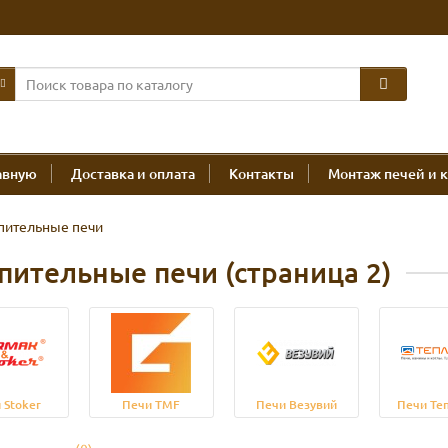
авную
Доставка и оплата
Контакты
Монтаж печей и 
пительные печи
пительные печи (страница 2)
 Stoker
Печи TMF
Печи Везувий
Печи Те