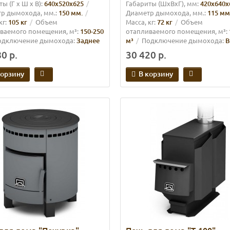
ы (Г х Ш х В):
640х520х625
Габариты (ШхВхГ), мм:
420х640х
р дымохода, мм.:
150 мм.
Диаметр дымохода, мм.:
115 мм
кг:
105 кг
Объем
Масса, кг:
72 кг
Объем
ваемого помещения, м³:
150-250
отапливаемого помещения, м³:
одключение дымохода:
Заднее
м³
Подключение дымохода:
В
0 р.
30 420 р.
корзину
В корзину