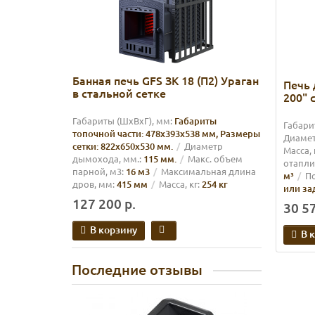
Банная печь GFS ЗК 18 (П2) Ураган
Печь 
в стальной сетке
200" 
Габариты (ШхВхГ), мм:
Габариты
Габари
топочной части: 478х393х538 мм, Размеры
Диамет
сетки: 822х650х530 мм.
Диаметр
Масса, 
дымохода, мм.:
115 мм.
Макс. объем
отапли
парной, м3:
16 м3
Максимальная длина
м³
П
дров, мм:
415 мм
Масса, кг:
254 кг
или за
127 200 р.
30 57
В корзину
В 
Последние отзывы