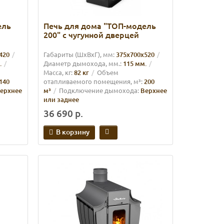
ель
Печь для дома "ТОП-модель
й
200" с чугунной дверцей
420
Габариты (ШхВхГ), мм:
375x700х520
.
Диаметр дымохода, мм.:
115 мм.
Масса, кг:
82 кг
Объем
140
отапливаемого помещения, м³:
200
ерхнее
м³
Подключение дымохода:
Верхнее
или заднее
36 690 р.
В корзину