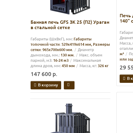
Печь 
140" 
Банная печь GFS ЗК 25 (П2) Ураган
в стальной сетке
Габари
Диамет
Габариты (ШхВхГ), мм:
Габариты
Масса, 
топочной части: 529х419х614 мм, Размеры
отапли
сетки: 965х700х600 мм.
Диаметр
м³
П
дымохода, мм.:
130 мм.
Макс. объем
или за
парной, м3:
16-24 м3
Максимальная
длина дров, мм:
450 мм
Масса, кг:
326 кг
29 55
147 600 р.
В 
В корзину