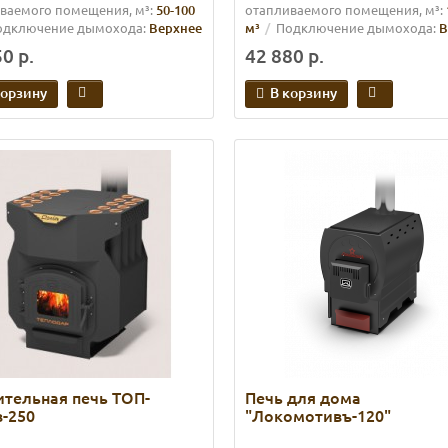
ваемого помещения, м³:
50-100
отапливаемого помещения, м³:
одключение дымохода:
Верхнее
м³
Подключение дымохода:
В
0 р.
42 880 р.
корзину
В корзину
тельная печь ТОП-
Печь для дома
-250
"Локомотивъ-120"