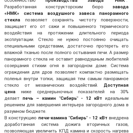
особенностью
производства завода "НМК"
.
Разработанная конструкторским бюро
завода
«НМК»
система воздушного завеса панорамного
стекла
позволяет сохранять чистоту поверхности,
защищает его от сажи и повышенного термического
воздействия на протяжении длительного периода
эксплуатации. Стекло не нужно постоянно очищать
специальными средствами, достаточно протереть его
влажной тканью после полного остывания печи. А размер
панорамного стекла не оставит равнодушным любителей
созерцания стихии огня в загородном доме. Система
ограждения для дров позволяет компактно размещать
поленья внутри топки, защищая тем самым панорамное
стекло от механических воздействий.
Доступная
цена
ниже среднерыночных показателей на 30%
делает
печь – камин "Сибирь" - 12 кВт
идеальным
решением для завершения интерьера загородного дома в
разумном бюджете.
В конструкцию
печи-камина "Сибирь" - 12 кВт
внедрена
доработанная система дожига вторичных газов,
позволяющая увеличить КПД камина и скорость нагрева