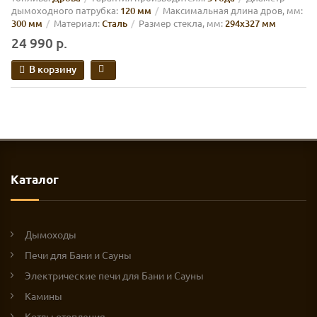
дымоходного патрубка:
120 мм
Максимальная длина дров, мм:
300 мм
Материал:
Сталь
Размер стекла, мм:
294х327 мм
24 990 р.
В корзину
Каталог
Дымоходы
Печи для Бани и Сауны
Электрические печи для Бани и Сауны
Камины
Котлы отопления