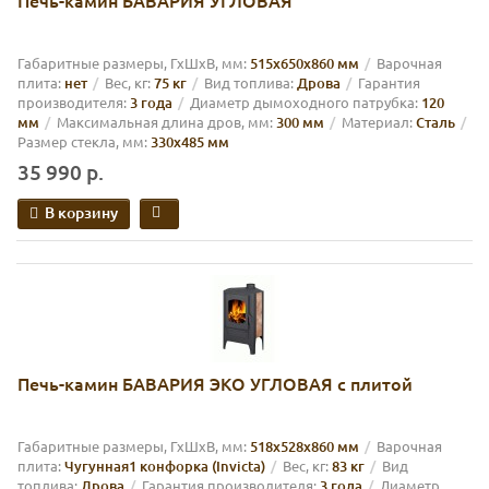
Печь-камин БАВАРИЯ УГЛОВАЯ
Габаритные размеры, ГхШхВ, мм:
515х650х860 мм
Варочная
плита:
нет
Вес, кг:
75 кг
Вид топлива:
Дрова
Гарантия
производителя:
3 года
Диаметр дымоходного патрубка:
120
мм
Максимальная длина дров, мм:
300 мм
Материал:
Сталь
Размер стекла, мм:
330х485 мм
35 990 р.
В корзину
Печь-камин БАВАРИЯ ЭКО УГЛОВАЯ с плитой
Габаритные размеры, ГхШхВ, мм:
518х528х860 мм
Варочная
плита:
Чугунная1 конфорка (Invicta)
Вес, кг:
83 кг
Вид
топлива:
Дрова
Гарантия производителя:
3 года
Диаметр