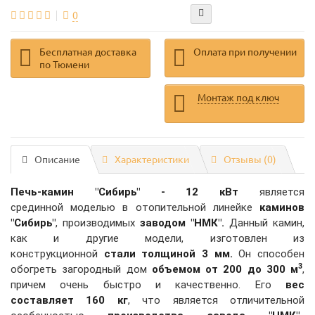
0
Бесплатная доставка
Оплата при получении
по Тюмени
Монтаж под ключ
Описание
Характеристики
Отзывы (0)
Печь-камин "Сибирь" - 12 кВт
является
срединной моделью в отопительной линейке
каминов
"Сибирь"
, производимых
заводом "НМК".
Данный камин,
как и другие модели, изготовлен из
конструкционной
стали толщиной 3 мм.
Он способен
3
обогреть загородный дом
объемом от 200 до 300 м
,
причем очень быстро и качественно. Его
вес
с
оставляет 160 кг
, что является отличительной