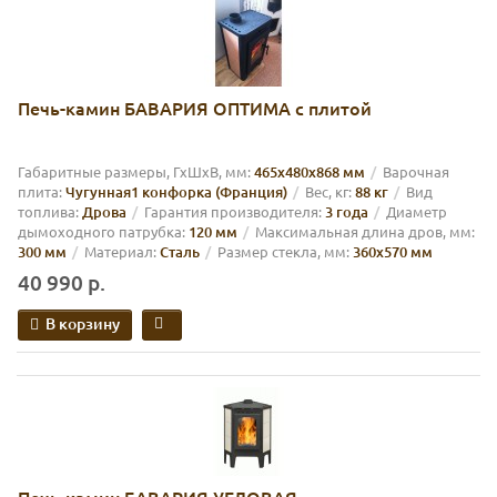
Печь-камин БАВАРИЯ ОПТИМА с плитой
Габаритные размеры, ГхШхВ, мм:
465х480х868 мм
Варочная
плита:
Чугунная1 конфорка (Франция)
Вес, кг:
88 кг
Вид
топлива:
Дрова
Гарантия производителя:
3 года
Диаметр
дымоходного патрубка:
120 мм
Максимальная длина дров, мм:
300 мм
Материал:
Сталь
Размер стекла, мм:
360х570 мм
40 990 р.
В корзину