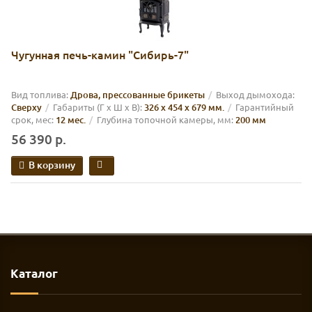
Чугунная печь-камин "Сибирь-7"
Вид топлива:
Дрова, прессованные брикеты
Выход дымохода:
Cверху
Габариты (Г х Ш х В):
326 х 454 х 679 мм.
Гарантийный
срок, мес:
12 мес.
Глубина топочной камеры, мм:
200 мм
56 390 р.
В корзину
Каталог