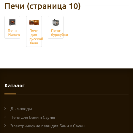
Печи (страница 10)
Печи
Печи
Печи-
Plamen
для
буржуйки
русской
бани
Каталог
Дымоходы
Печи для Бани и Сауны
Электрические печи для Бани и Сауны