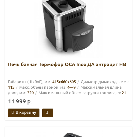
Печь банная Термофор ОСА Inox ДА антрацит НВ
Габариты (ШхВхГ), мм:
415х660х605
Диаметр дымохода, мм.:
115
Макс. объем парной, м3:
4—9
Максимальная длина
дров, мм:
320
Максимальный объем загрузки топлива, л:
21
11 999 р.
В корзину