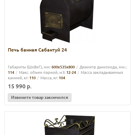
Печь банная Сабантуй 24
Габариты (ШхВхГ), мм:
600х535х800
Диаметр дымохода, мм.:
114
Макс. объем парной, м3:
12-24
Масса закладываемых
камней, кг:
110
Масса, кг:
104
15 990 р.
Извините товар закончился