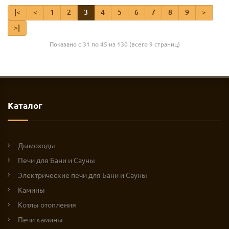
|<
<
1
2
3
4
5
6
7
8
9
>
>|
Показано с 31 по 45 из 130 (всего 9 страниц)
Каталог
Дымоходы
Печи для Бани и Сауны
Электрические печи для Бани и Сауны
Камины
Котлы отопления
Печи камины