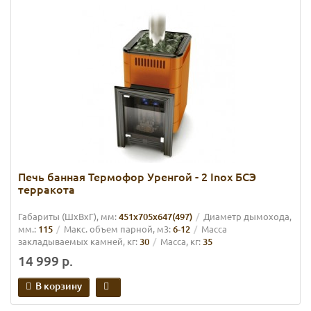
Печь банная Термофор Уренгой - 2 Inox БСЭ
терракота
Габариты (ШхВхГ), мм:
451х705х647(497)
Диаметр дымохода,
мм.:
115
Макс. объем парной, м3:
6-12
Масса
закладываемых камней, кг:
30
Масса, кг:
35
14 999 р.
В корзину