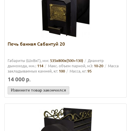
Печь банная Сабантуй 20
Габариты (ШхВхГ), мм:
535х800х(500+130)
Диаметр
дымохода, мм.:
114
Макс. объем парной, м3:
10-20
Масса
закладываемых камней, кг:
100
Масса, кг:
95
14 000 р.
Извините товар закончился