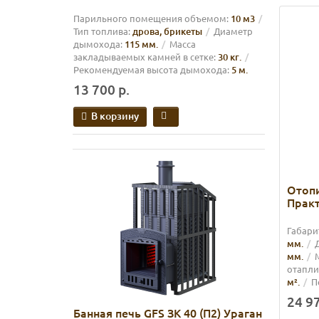
Парильного помещения объемом:
10 м3
Тип топлива:
дрова, брикеты
Диаметр
дымохода:
115 мм.
Масса
закладываемых камней в сетке:
30 кг.
Рекомендуемая высота дымохода:
5 м.
13 700 р.
В корзину
Отоп
Практ
Габари
мм.
мм.
М
отапли
м².
П
24 97
Банная печь GFS ЗК 40 (П2) Ураган