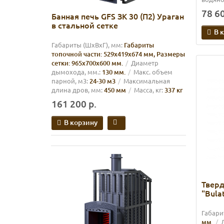
78 60
Банная печь GFS ЗК 30 (П2) Ураган
в стальной сетке
В 
Габариты (ШхВхГ), мм:
Габариты
топочной части: 529х419х674 мм, Размеры
сетки: 965х700х600 мм.
Диаметр
дымохода, мм.:
130 мм.
Макс. объем
парной, м3:
24-30 м3
Максимальная
длина дров, мм:
450 мм
Масса, кг:
337 кг
161 200 р.
В корзину
Твер
"Bulat
Габари
мм.