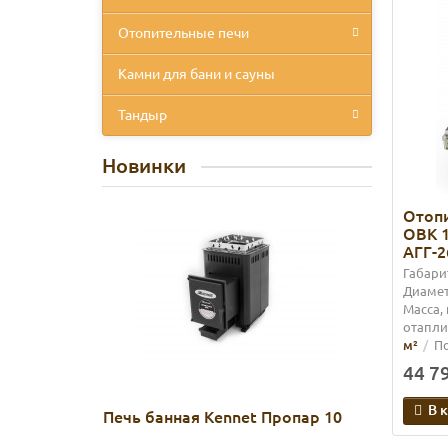
Отопительные печи
Камни для бани и сауны
Тандыр
Новинки
Отоп
ОВК 1
АГГ-2
Габари
Диамет
Масса, 
отапли
м²
П
44 79
В 
Печь банная Kennet Пропар 10