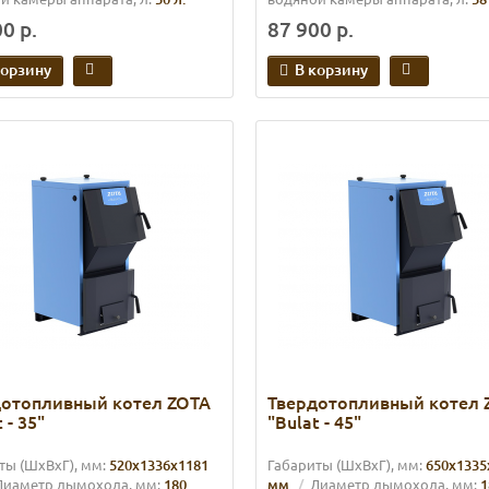
0 р.
87 900 р.
корзину
В корзину
дотопливный котел ZOTA
Твердотопливный котел 
 - 35"
"Bulat - 45"
ты (ШхВхГ), мм:
520х1336х1181
Габариты (ШхВхГ), мм:
650х1335
Диаметр дымохода, мм:
180
мм.
Диаметр дымохода, мм:
1