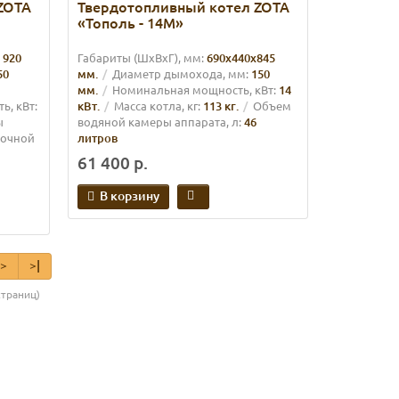
ZOTA
Твердотопливный котел ZOTA
«Тополь - 14М»
 920
Габариты (ШхВхГ), мм:
690х440х845
50
мм.
Диаметр дымохода, мм:
150
мм.
Номинальная мощность, кВт:
14
, кВт:
кВт.
Масса котла, кг:
113 кг.
Объем
ы
водяной камеры аппарата, л:
46
зочной
литров
61 400 р.
В корзину
>
>|
страниц)