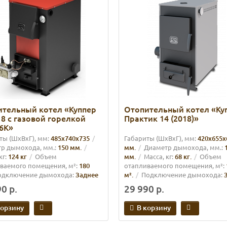
ительный котел «Куппер
Отопительный котел «Ку
8 с газовой горелкой
Практик 14 (2018)»
6К»
ты (ШхВхГ), мм:
485х740х735
Габариты (ШхВхГ), мм:
420х655х
р дымохода, мм.:
150 мм.
мм.
Диаметр дымохода, мм.:
кг:
124 кг
Объем
мм.
Масса, кг:
68 кг.
Объем
ваемого помещения, м²:
180
отапливаемого помещения, м²:
одключение дымохода:
Заднее
м².
Подключение дымохода:
0 р.
29 990 р.
корзину
В корзину