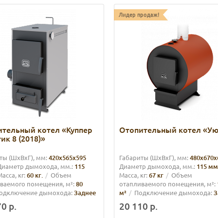
Лидер продаж!
ительный котел «Куппер
Отопительный котел «Ую
ик 8 (2018)»
ты (ШхВхГ), мм:
420х565х595
Габариты (ШхВхГ), мм:
480х670х
Диаметр дымохода, мм.:
115
Диаметр дымохода, мм.:
115 мм
асса, кг:
60 кг.
Объем
Масса, кг:
67 кг
Объем
ваемого помещения, м²:
80
отапливаемого помещения, м²:
одключение дымохода:
Заднее
м²
Подключение дымохода:
З
0 р.
20 110 р.