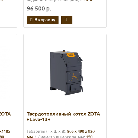
96 500 р.
В корзину
ZOTA
Твердотопливный котел ZOTA
«Lava-13»
х1185
Габариты (Г х Ш х В):
805 x 490 x 920
80
мм
Диаметр дымохода, мм:
150