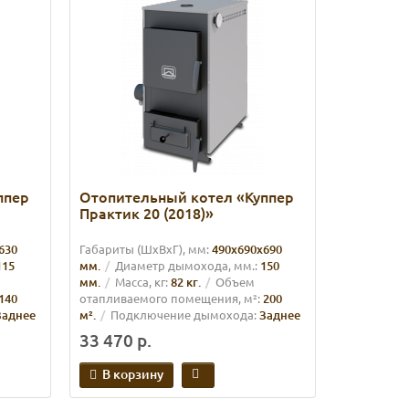
ппер
Отопительный котел «Куппер
Практик 20 (2018)»
630
Габариты (ШхВхГ), мм:
490х690х690
115
мм.
Диаметр дымохода, мм.:
150
мм.
Масса, кг:
82 кг.
Объем
140
отапливаемого помещения, м²:
200
Заднее
м².
Подключение дымохода:
Заднее
33 470 р.
В корзину