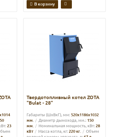
В корзину
ZOTA
Твердотопливный котел ZOTA
"Bulat - 28"
х1014
Габариты (ШхВхГ), мм:
520х1186х1032
50
мм.
Диаметр дымохода, мм.:
150
Вт:
23
мм.
Номинальная мощность, кВт:
28
бъем
кВт
Масса котла, кг:
220 кг.
Объем
 л.
водяной камеры аппарата, л:
67 л.