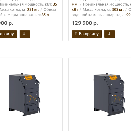
Номинальная мощность, кВт:
35
мм.
Номинальная мощность, к
асса котла, кг:
251 кг.
Объем
кВт
Масса котла, кг:
305 кг.
О
й камеры аппарата, л:
85 л.
водяной камеры аппарата, л:
99
00 р.
129 900 р.
корзину
В корзину