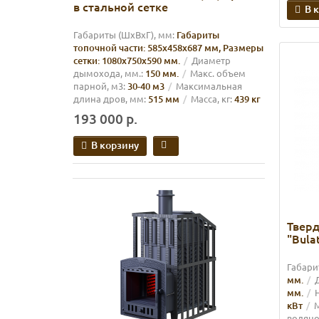
в стальной сетке
В 
Габариты (ШхВхГ), мм:
Габариты
топочной части: 585х458х687 мм, Размеры
сетки: 1080х750х590 мм.
Диаметр
дымохода, мм.:
150 мм.
Макс. объем
парной, м3:
30-40 м3
Максимальная
длина дров, мм:
515 мм
Масса, кг:
439 кг
193 000 р.
В корзину
Твер
"Bulat
Габари
мм.
мм.
кВт
М
водяно