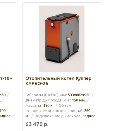
т-10»
Отопительный котел Куппер
КАРБО-26
650
Габариты (ШхВхГ), мм:
533х862х920
.
Диаметр дымохода, мм.:
150 мм.
Масса, кг:
180 кг
Объем
100
отапливаемого помещения, м²:
260
аднее
м²
Подключение дымохода:
Заднее
63 470 р.