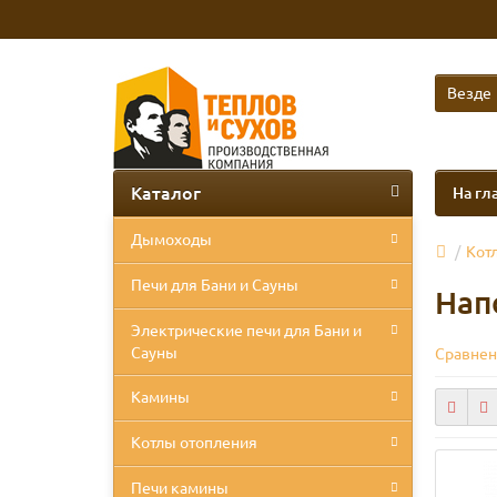
Везде
Каталог
На гл
Дымоходы
Кот
Печи для Бани и Сауны
Нап
Электрические печи для Бани и
Сауны
Сравнен
Камины
Котлы отопления
Печи камины