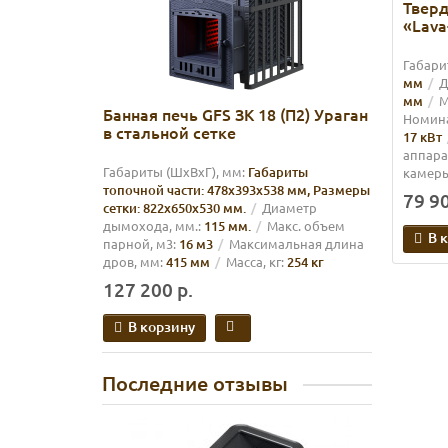
Твер
«Lava
Габарит
мм
Д
мм
М
Банная печь GFS ЗК 18 (П2) Ураган
Номина
в стальной сетке
17 кВт
аппарат
Габариты (ШхВхГ), мм:
Габариты
камеры
топочной части: 478х393х538 мм, Размеры
79 90
сетки: 822х650х530 мм.
Диаметр
дымохода, мм.:
115 мм.
Макс. объем
В 
парной, м3:
16 м3
Максимальная длина
дров, мм:
415 мм
Масса, кг:
254 кг
127 200 р.
В корзину
Последние отзывы