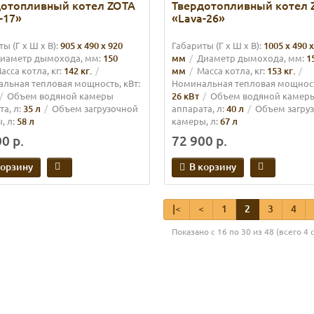
дотопливный котел ZOTA
Твердотопливный котел 
-17»
«Lava-26»
ы (Г х Ш х В):
905 x 490 x 920
Габариты (Г х Ш х В):
1005 x 490 x
иаметр дымохода, мм:
150
мм
Диаметр дымохода, мм:
1
асса котла, кг:
142 кг.
мм
Масса котла, кг:
153 кг.
льная тепловая мощность, кВт:
Номинальная тепловая мощность
Объем водяной камеры
26 кВт
Объем водяной камер
а, л:
35 л
Объем загрузочной
аппарата, л:
40 л
Объем загру
, л:
58 л
камеры, л:
67 л
0 р.
72 900 р.
корзину
В корзину
|<
<
1
2
3
4
Показано с 16 по 30 из 48 (всего 4 