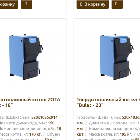
корзину
В корзину
дотопливный котел ZOTA
Твердотопливный котел 
 - 18"
"Bulat - 23"
ты (ШхВхГ), мм:
520х1036х914
Габариты (ШхВхГ), мм:
520х1036
Диаметр дымохода, мм.:
150
мм.
Диаметр дымохода, мм:
1
Номинальная мощность, кВт:
18
мм.
Номинальная мощность, к
асса котла, кг:
170 кг.
Объем
кВт
Масса котла, кг:
195 кг.
О
й камеры аппарата, л:
50 л.
водяной камеры аппарата, л:
58