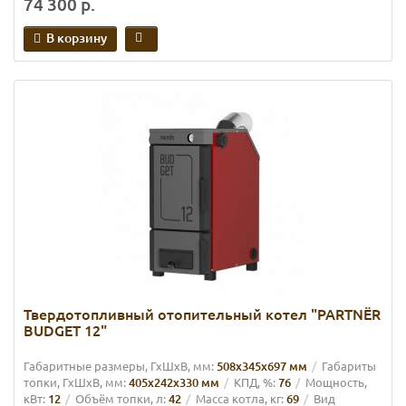
74 300 р.
В корзину
Твердотопливный отопительный котел "PARTNЁR
BUDGET 12"
Габаритные размеры, ГхШхВ, мм:
508х345х697 мм
Габариты
топки, ГхШхВ, мм:
405х242х330 мм
КПД, %:
76
Мощность,
кВт:
12
Объём топки, л:
42
Масса котла, кг:
69
Вид