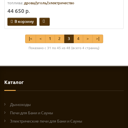
топлива:
дрова/уголь/электричество
44 650 р.
В корзину
|<
<
1
2
3
4
>
>|
Показано с 31 по 45 из 48 (всего 4 страниц)
Каталог
Дымоходы
Печи для Бани и Сауны
Электрические печи для Бани и Сауны