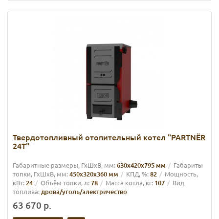
Твердотопливный отопительный котел "PARTNЁR
24Т"
Габаритные размеры, ГхШхВ, мм:
630х420х795 мм
Габариты
топки, ГхШхВ, мм:
450х320х360 мм
КПД, %:
82
Мощность,
кВт:
24
Объём топки, л:
78
Масса котла, кг:
107
Вид
топлива:
дрова/уголь/электричество
63 670 р.