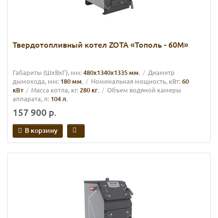
Твердотопливный котел ZOTA «Тополь - 60М»
Габариты (ШхВхГ), мм:
480х1340х1335 мм.
Диаметр
дымохода, мм:
180 мм.
Номинальная мощность, кВт:
60
кВт
Масса котла, кг:
280 кг.
Объем водяной камеры
аппарата, л:
104 л.
157 900 р.
В корзину