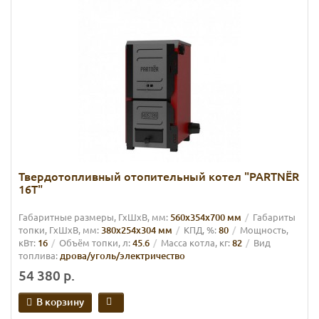
Твердотопливный отопительный котел "PARTNЁR
16Т"
Габаритные размеры, ГхШхВ, мм:
560х354х700 мм
Габариты
топки, ГхШхВ, мм:
380х254х304 мм
КПД, %:
80
Мощность,
кВт:
16
Объём топки, л:
45.6
Масса котла, кг:
82
Вид
топлива:
дрова/уголь/электричество
54 380 р.
В корзину